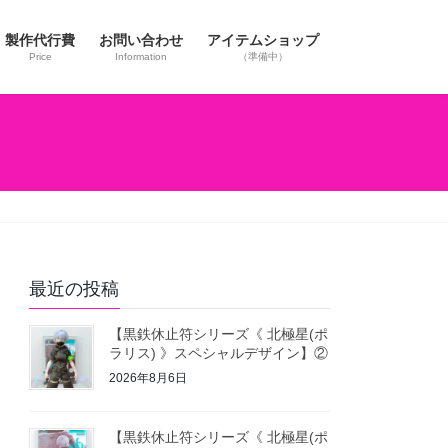
製作代行費
お問い合わせ
アイテムショップ
Price
Information
（準備中）
最近の投稿
【黒鉄休止符シリーズ《 北極星(ポ
ラリス) 》スペシャルデザイン】②
2026年8月6日
【黒鉄休止符シリーズ《 北極星(ポ