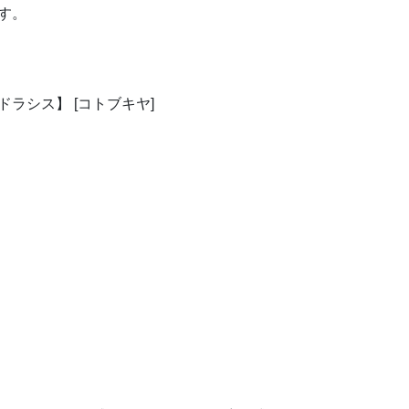
す。
ラシス】 [コトブキヤ]