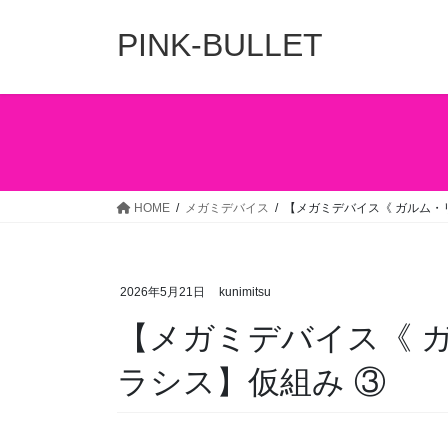
コ
ナ
ン
ビ
PINK-BULLET
テ
ゲ
ン
ー
ツ
シ
へ
ョ
ス
ン
キ
に
ッ
移
HOME
メガミデバイス
【メガミデバイス《 ガルム・
プ
動
2026年5月21日
kunimitsu
【メガミデバイス《 
ラシス】仮組み ③