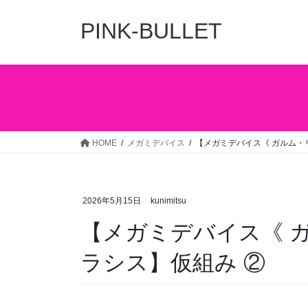
コ
ナ
ン
ビ
PINK-BULLET
テ
ゲ
ン
ー
ツ
シ
へ
ョ
ス
ン
キ
に
ッ
移
HOME
メガミデバイス
【メガミデバイス《 ガルム・
プ
動
2026年5月15日
kunimitsu
【メガミデバイス《 
ラシス】仮組み ②