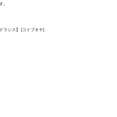
す。
ラシス】 [コトブキヤ]