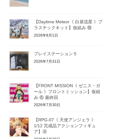
【Daytime Meteor《 白昼流星 》プ
ラスチックキット】仮組み ⑩
2026年8月1日
プレイステーション５
2026年7月31日
【FRONT MISSION《 ゼニス・ガ
ール 》フロントミッション】仮組
み ⑥ 最終回
2026年7月30日
【RPG-07《 天使アンジェラ 》
1/12 完成品アクションフィギュ
ア】④