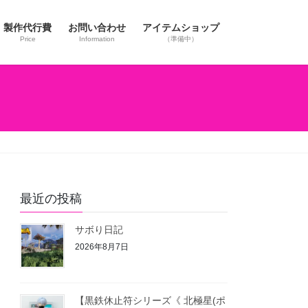
製作代行費
お問い合わせ
アイテムショップ
Price
Information
（準備中）
最近の投稿
サボり日記
2026年8月7日
【黒鉄休止符シリーズ《 北極星(ポ