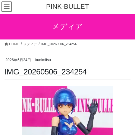
コ
ナ
PINK-BULLET
ン
ビ
テ
ゲ
ン
ー
メディア
ツ
シ
へ
ョ
ス
ン
HOME
メディア
IMG_20260506_234254
キ
に
ッ
移
プ
動
2026年5月24日
kunimitsu
IMG_20260506_234254